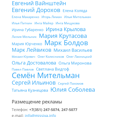
Евгений Вайнштейн
Евгений Дорохов
Елена Коляда
Елена Макаренко
Игорь Лиман
Илья Мительман
Илья Питкин
Инга Майер
Инга Мицукова
Ирина Крылова
Ирина Губаренко
Мария Крутасова
Лилия Мельник
Марк Болдов
Мария Юрченко
Марк Лейвиков
Михаил Васильев
Олег Колесников
Олег Лакницкий
Михаил Юревич
Ольга Достовалова
Ольга Миронова
Светлана Видгоф
Павел Павлов
Семён Мительман
Сергей Ильинов
Сергей Пахомов
Юлия Соболева
Татьяна Кузнецова
Размещение рекламы
Телефон:
+7(351) 247-5074, 247-5077
e-mail:
info@missiya.info