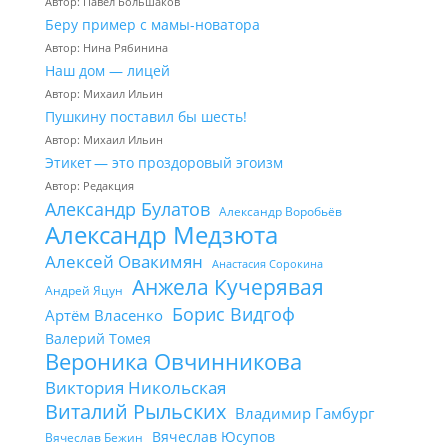
Автор: Павел Большаков
Беру пример с мамы-новатора
Автор: Нина Рябинина
Наш дом — лицей
Автор: Михаил Ильин
Пушкину поставил бы шесть!
Автор: Михаил Ильин
Этикет — это проздоровый эгоизм
Автор: Редакция
Александр Булатов
Александр Воробьёв
Александр Медзюта
Алексей Овакимян
Анастасия Сорокина
Анжела Кучерявая
Андрей Яцун
Борис Видгоф
Артём Власенко
Валерий Томея
Вероника Овчинникова
Виктория Никольская
Виталий Рыльских
Владимир Гамбург
Вячеслав Юсупов
Вячеслав Бежин