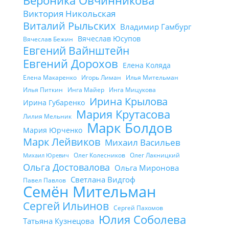
Вероника Овчинникова
Виктория Никольская
Виталий Рыльских
Владимир Гамбург
Вячеслав Юсупов
Вячеслав Бежин
Евгений Вайнштейн
Евгений Дорохов
Елена Коляда
Елена Макаренко
Игорь Лиман
Илья Мительман
Илья Питкин
Инга Майер
Инга Мицукова
Ирина Крылова
Ирина Губаренко
Мария Крутасова
Лилия Мельник
Марк Болдов
Мария Юрченко
Марк Лейвиков
Михаил Васильев
Олег Колесников
Олег Лакницкий
Михаил Юревич
Ольга Достовалова
Ольга Миронова
Светлана Видгоф
Павел Павлов
Семён Мительман
Сергей Ильинов
Сергей Пахомов
Юлия Соболева
Татьяна Кузнецова