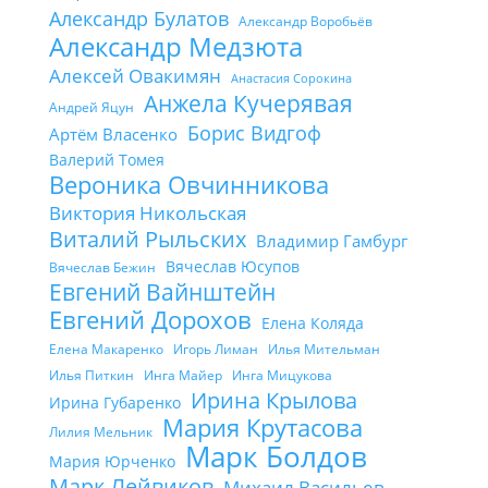
Александр Булатов
Александр Воробьёв
Александр Медзюта
Алексей Овакимян
Анастасия Сорокина
Анжела Кучерявая
Андрей Яцун
Борис Видгоф
Артём Власенко
Валерий Томея
Вероника Овчинникова
Виктория Никольская
Виталий Рыльских
Владимир Гамбург
Вячеслав Юсупов
Вячеслав Бежин
Евгений Вайнштейн
Евгений Дорохов
Елена Коляда
Елена Макаренко
Игорь Лиман
Илья Мительман
Илья Питкин
Инга Майер
Инга Мицукова
Ирина Крылова
Ирина Губаренко
Мария Крутасова
Лилия Мельник
Марк Болдов
Мария Юрченко
Марк Лейвиков
Михаил Васильев