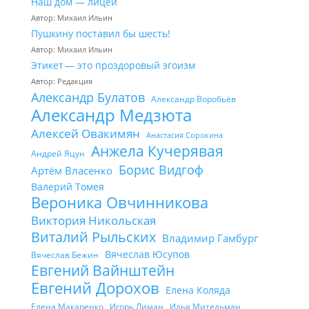
Наш дом — лицей
Автор: Михаил Ильин
Пушкину поставил бы шесть!
Автор: Михаил Ильин
Этикет — это проздоровый эгоизм
Автор: Редакция
Александр Булатов
Александр Воробьёв
Александр Медзюта
Алексей Овакимян
Анастасия Сорокина
Анжела Кучерявая
Андрей Яцун
Борис Видгоф
Артём Власенко
Валерий Томея
Вероника Овчинникова
Виктория Никольская
Виталий Рыльских
Владимир Гамбург
Вячеслав Юсупов
Вячеслав Бежин
Евгений Вайнштейн
Евгений Дорохов
Елена Коляда
Елена Макаренко
Игорь Лиман
Илья Мительман