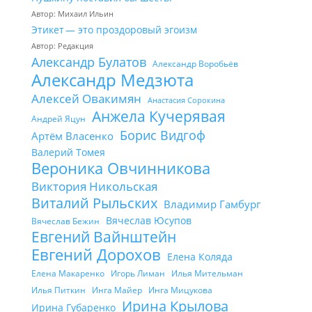
Автор: Михаил Ильин
Этикет — это проздоровый эгоизм
Автор: Редакция
Александр Булатов
Александр Воробьёв
Александр Медзюта
Алексей Овакимян
Анастасия Сорокина
Анжела Кучерявая
Андрей Яцун
Борис Видгоф
Артём Власенко
Валерий Томея
Вероника Овчинникова
Виктория Никольская
Виталий Рыльских
Владимир Гамбург
Вячеслав Юсупов
Вячеслав Бежин
Евгений Вайнштейн
Евгений Дорохов
Елена Коляда
Елена Макаренко
Игорь Лиман
Илья Мительман
Илья Питкин
Инга Майер
Инга Мицукова
Ирина Крылова
Ирина Губаренко