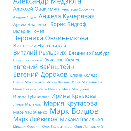
Александр Медзюта
Алексей Овакимян
Анастасия Сорокина
Анжела Кучерявая
Андрей Яцун
Борис Видгоф
Артём Власенко
Валерий Томея
Вероника Овчинникова
Виктория Никольская
Виталий Рыльских
Владимир Гамбург
Вячеслав Юсупов
Вячеслав Бежин
Евгений Вайнштейн
Евгений Дорохов
Елена Коляда
Елена Макаренко
Игорь Лиман
Илья Мительман
Илья Питкин
Инга Майер
Инга Мицукова
Ирина Крылова
Ирина Губаренко
Мария Крутасова
Лилия Мельник
Марк Болдов
Мария Юрченко
Марк Лейвиков
Михаил Васильев
Олег Колесников
Олег Лакницкий
Михаил Юревич