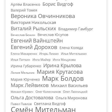
Борис Видгоф
Артём Власенко
Валерий Томея
Вероника Овчинникова
Виктория Никольская
Виталий Рыльских
Владимир Гамбург
Вячеслав Юсупов
Вячеслав Бежин
Евгений Вайнштейн
Евгений Дорохов
Елена Коляда
Елена Макаренко
Игорь Лиман
Илья Мительман
Илья Питкин
Инга Майер
Инга Мицукова
Ирина Крылова
Ирина Губаренко
Мария Крутасова
Лилия Мельник
Марк Болдов
Мария Юрченко
Марк Лейвиков
Михаил Васильев
Олег Колесников
Олег Лакницкий
Михаил Юревич
Ольга Достовалова
Ольга Миронова
Светлана Видгоф
Павел Павлов
Семён Мительман