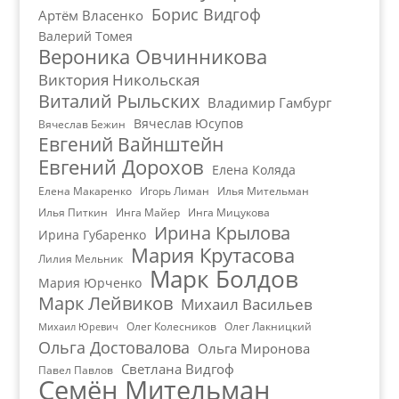
Борис Видгоф
Артём Власенко
Валерий Томея
Вероника Овчинникова
Виктория Никольская
Виталий Рыльских
Владимир Гамбург
Вячеслав Юсупов
Вячеслав Бежин
Евгений Вайнштейн
Евгений Дорохов
Елена Коляда
Елена Макаренко
Игорь Лиман
Илья Мительман
Илья Питкин
Инга Майер
Инга Мицукова
Ирина Крылова
Ирина Губаренко
Мария Крутасова
Лилия Мельник
Марк Болдов
Мария Юрченко
Марк Лейвиков
Михаил Васильев
Олег Колесников
Олег Лакницкий
Михаил Юревич
Ольга Достовалова
Ольга Миронова
Светлана Видгоф
Павел Павлов
Семён Мительман