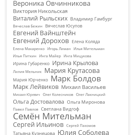
Вероника Овчинникова
Виктория Никольская
Виталий Рыльских
Владимир Гамбург
Вячеслав Юсупов
Вячеслав Бежин
Евгений Вайнштейн
Евгений Дорохов
Елена Коляда
Елена Макаренко
Игорь Лиман
Илья Мительман
Илья Питкин
Инга Майер
Инга Мицукова
Ирина Крылова
Ирина Губаренко
Мария Крутасова
Лилия Мельник
Марк Болдов
Мария Юрченко
Марк Лейвиков
Михаил Васильев
Олег Колесников
Олег Лакницкий
Михаил Юревич
Ольга Достовалова
Ольга Миронова
Светлана Видгоф
Павел Павлов
Семён Мительман
Сергей Ильинов
Сергей Пахомов
Юлия Соболева
Татьяна Кузнецова