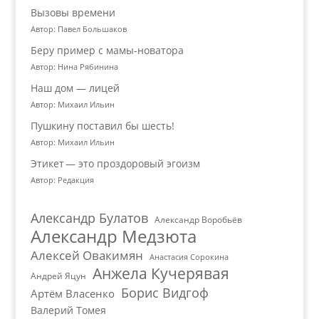
Вызовы времени
Автор: Павел Большаков
Беру пример с мамы-новатора
Автор: Нина Рябинина
Наш дом — лицей
Автор: Михаил Ильин
Пушкину поставил бы шесть!
Автор: Михаил Ильин
Этикет — это проздоровый эгоизм
Автор: Редакция
Александр Булатов
Александр Воробьёв
Александр Медзюта
Алексей Овакимян
Анастасия Сорокина
Анжела Кучерявая
Андрей Яцун
Борис Видгоф
Артём Власенко
Валерий Томея