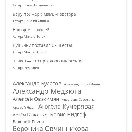
Автор: Павел Большаков
Беру пример с мамы-новатора
Автор: Нина Рябинина
Наш дом — лицей
Автор: Михаил Ильин
Пушкину поставил бы шесть!
Автор: Михаил Ильин
Этикет — это проздоровый эгоизм
Автор: Редакция
Александр Булатов
Александр Воробьёв
Александр Медзюта
Алексей Овакимян
Анастасия Сорокина
Анжела Кучерявая
Андрей Яцун
Борис Видгоф
Артём Власенко
Валерий Томея
Вероника Овчинникова