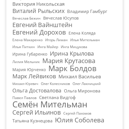
Виктория Никольская
Виталий Рыльских
Владимир Гамбург
Вячеслав Юсупов
Вячеслав Бежин
Евгений Вайнштейн
Евгений Дорохов
Елена Коляда
Елена Макаренко
Игорь Лиман
Илья Мительман
Илья Питкин
Инга Майер
Инга Мицукова
Ирина Крылова
Ирина Губаренко
Мария Крутасова
Лилия Мельник
Марк Болдов
Мария Юрченко
Марк Лейвиков
Михаил Васильев
Олег Колесников
Олег Лакницкий
Михаил Юревич
Ольга Достовалова
Ольга Миронова
Светлана Видгоф
Павел Павлов
Семён Мительман
Сергей Ильинов
Сергей Пахомов
Юлия Соболева
Татьяна Кузнецова