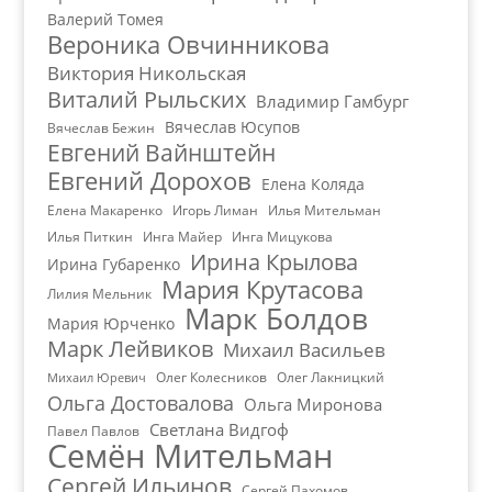
Валерий Томея
Вероника Овчинникова
Виктория Никольская
Виталий Рыльских
Владимир Гамбург
Вячеслав Юсупов
Вячеслав Бежин
Евгений Вайнштейн
Евгений Дорохов
Елена Коляда
Елена Макаренко
Игорь Лиман
Илья Мительман
Илья Питкин
Инга Майер
Инга Мицукова
Ирина Крылова
Ирина Губаренко
Мария Крутасова
Лилия Мельник
Марк Болдов
Мария Юрченко
Марк Лейвиков
Михаил Васильев
Олег Колесников
Олег Лакницкий
Михаил Юревич
Ольга Достовалова
Ольга Миронова
Светлана Видгоф
Павел Павлов
Семён Мительман
Сергей Ильинов
Сергей Пахомов