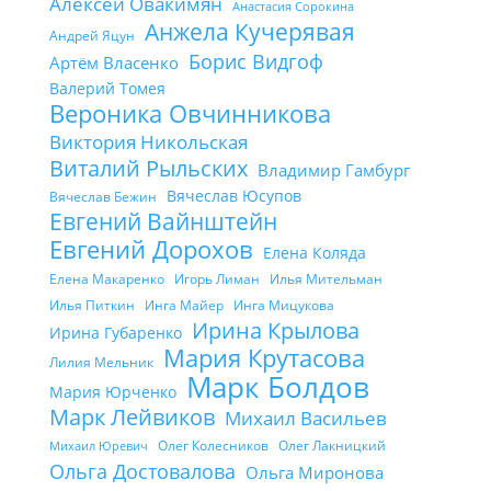
Алексей Овакимян
Анастасия Сорокина
Анжела Кучерявая
Андрей Яцун
Борис Видгоф
Артём Власенко
Валерий Томея
Вероника Овчинникова
Виктория Никольская
Виталий Рыльских
Владимир Гамбург
Вячеслав Юсупов
Вячеслав Бежин
Евгений Вайнштейн
Евгений Дорохов
Елена Коляда
Елена Макаренко
Игорь Лиман
Илья Мительман
Илья Питкин
Инга Майер
Инга Мицукова
Ирина Крылова
Ирина Губаренко
Мария Крутасова
Лилия Мельник
Марк Болдов
Мария Юрченко
Марк Лейвиков
Михаил Васильев
Олег Колесников
Олег Лакницкий
Михаил Юревич
Ольга Достовалова
Ольга Миронова