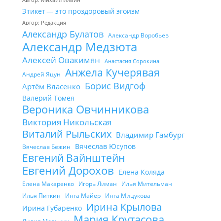
Этикет — это проздоровый эгоизм
Автор: Редакция
Александр Булатов
Александр Воробьёв
Александр Медзюта
Алексей Овакимян
Анастасия Сорокина
Анжела Кучерявая
Андрей Яцун
Борис Видгоф
Артём Власенко
Валерий Томея
Вероника Овчинникова
Виктория Никольская
Виталий Рыльских
Владимир Гамбург
Вячеслав Юсупов
Вячеслав Бежин
Евгений Вайнштейн
Евгений Дорохов
Елена Коляда
Елена Макаренко
Игорь Лиман
Илья Мительман
Илья Питкин
Инга Майер
Инга Мицукова
Ирина Крылова
Ирина Губаренко
Мария Крутасова