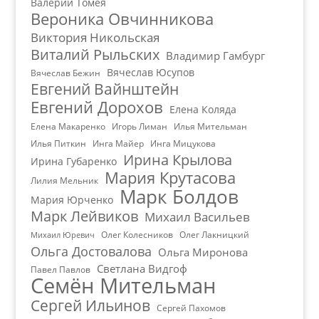
Валерий Томея
Вероника Овчинникова
Виктория Никольская
Виталий Рыльских
Владимир Гамбург
Вячеслав Юсупов
Вячеслав Бежин
Евгений Вайнштейн
Евгений Дорохов
Елена Коляда
Елена Макаренко
Игорь Лиман
Илья Мительман
Илья Питкин
Инга Майер
Инга Мицукова
Ирина Крылова
Ирина Губаренко
Мария Крутасова
Лилия Мельник
Марк Болдов
Мария Юрченко
Марк Лейвиков
Михаил Васильев
Олег Колесников
Олег Лакницкий
Михаил Юревич
Ольга Достовалова
Ольга Миронова
Светлана Видгоф
Павел Павлов
Семён Мительман
Сергей Ильинов
Сергей Пахомов