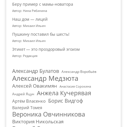
Беру пример с мамы-новатора
Автор: Нина Рябинина
Наш дом — лицей
Автор: Михаил Ильин
Пушкину поставил бы шесть!
Автор: Михаил Ильин
Этикет — это проздоровый эгоизм
Автор: Редакция
Александр Булатов
Александр Воробьёв
Александр Медзюта
Алексей Овакимян
Анастасия Сорокина
Анжела Кучерявая
Андрей Яцун
Борис Видгоф
Артём Власенко
Валерий Томея
Вероника Овчинникова
Виктория Никольская