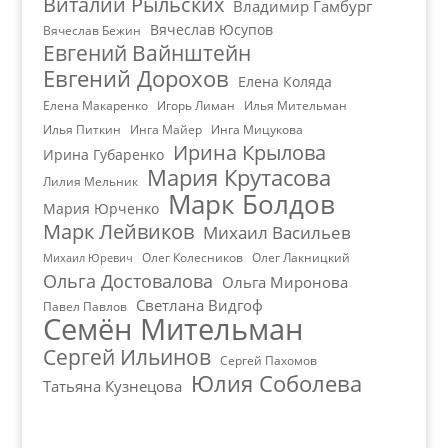
Виталий Рыльских
Владимир Гамбург
Вячеслав Юсупов
Вячеслав Бежин
Евгений Вайнштейн
Евгений Дорохов
Елена Коляда
Елена Макаренко
Игорь Лиман
Илья Мительман
Илья Питкин
Инга Майер
Инга Мицукова
Ирина Крылова
Ирина Губаренко
Мария Крутасова
Лилия Мельник
Марк Болдов
Мария Юрченко
Марк Лейвиков
Михаил Васильев
Олег Колесников
Олег Лакницкий
Михаил Юревич
Ольга Достовалова
Ольга Миронова
Светлана Видгоф
Павел Павлов
Семён Мительман
Сергей Ильинов
Сергей Пахомов
Юлия Соболева
Татьяна Кузнецова