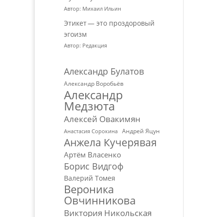
Автор: Михаил Ильин
Этикет — это проздоровый
эгоизм
Автор: Редакция
Александр Булатов
Александр Воробьёв
Александр
Медзюта
Алексей Овакимян
Андрей Яцун
Анастасия Сорокина
Анжела Кучерявая
Артём Власенко
Борис Видгоф
Валерий Томея
Вероника
Овчинникова
Виктория Никольская