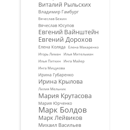
Виталий Рыльских
Владимир Гамбург
Вячеслав Бежин
Вячеслав Юсупов
Евгений Вайнштейн
Евгений Дорохов
Елена Коляда
Елена Макаренко
Игорь Лиман
Илья Мительман
Илья Питкин
Инга Майер
Инга Мицукова
Ирина Губаренко
Ирина Крылова
Лилия Мельник
Мария Крутасова
Мария Юрченко
Марк Болдов
Марк Лейвиков
Михаил Васильев