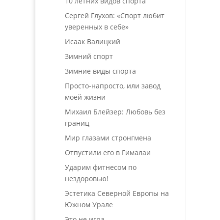
10 летних видов спорта
Сергей Глухов: «Спорт любит
уверенных в себе»
Исаак Валицкий
Зимний спорт
Зимние виды спорта
Просто-напросто, или завод
моей жизни
Михаил Блейзер: Любовь без
границ
Мир глазами стронгмена
Отпустили его в Гималаи
Ударим фитнесом по
нездоровью!
Эстетика Северной Европы на
Южном Урале
Это не игра