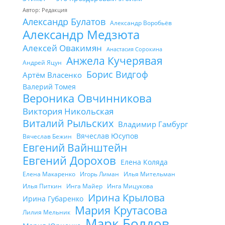
Автор: Редакция
Александр Булатов
Александр Воробьёв
Александр Медзюта
Алексей Овакимян
Анастасия Сорокина
Анжела Кучерявая
Андрей Яцун
Борис Видгоф
Артём Власенко
Валерий Томея
Вероника Овчинникова
Виктория Никольская
Виталий Рыльских
Владимир Гамбург
Вячеслав Юсупов
Вячеслав Бежин
Евгений Вайнштейн
Евгений Дорохов
Елена Коляда
Елена Макаренко
Игорь Лиман
Илья Мительман
Илья Питкин
Инга Майер
Инга Мицукова
Ирина Крылова
Ирина Губаренко
Мария Крутасова
Лилия Мельник
Марк Болдов