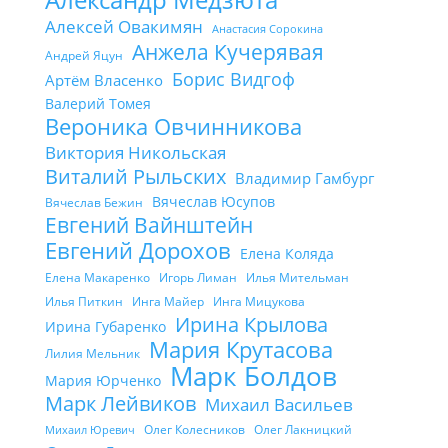
Алексей Овакимян
Анастасия Сорокина
Анжела Кучерявая
Андрей Яцун
Борис Видгоф
Артём Власенко
Валерий Томея
Вероника Овчинникова
Виктория Никольская
Виталий Рыльских
Владимир Гамбург
Вячеслав Юсупов
Вячеслав Бежин
Евгений Вайнштейн
Евгений Дорохов
Елена Коляда
Елена Макаренко
Игорь Лиман
Илья Мительман
Илья Питкин
Инга Майер
Инга Мицукова
Ирина Крылова
Ирина Губаренко
Мария Крутасова
Лилия Мельник
Марк Болдов
Мария Юрченко
Марк Лейвиков
Михаил Васильев
Олег Колесников
Олег Лакницкий
Михаил Юревич