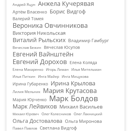
Анжела Кучерявая
Андрей Яцун
Борис Видгоф
Артём Власенко
Валерий Томея
Вероника Овчинникова
Виктория Никольская
Виталий Рыльских
Владимир Гамбург
Вячеслав Юсупов
Вячеслав Бежин
Евгений Вайнштейн
Евгений Дорохов
Елена Коляда
Елена Макаренко
Игорь Лиман
Илья Мительман
Илья Питкин
Инга Майер
Инга Мицукова
Ирина Крылова
Ирина Губаренко
Мария Крутасова
Лилия Мельник
Марк Болдов
Мария Юрченко
Марк Лейвиков
Михаил Васильев
Олег Колесников
Олег Лакницкий
Михаил Юревич
Ольга Достовалова
Ольга Миронова
Светлана Видгоф
Павел Павлов