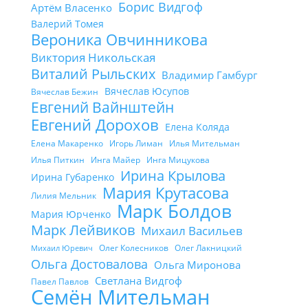
Борис Видгоф
Артём Власенко
Валерий Томея
Вероника Овчинникова
Виктория Никольская
Виталий Рыльских
Владимир Гамбург
Вячеслав Юсупов
Вячеслав Бежин
Евгений Вайнштейн
Евгений Дорохов
Елена Коляда
Елена Макаренко
Игорь Лиман
Илья Мительман
Илья Питкин
Инга Майер
Инга Мицукова
Ирина Крылова
Ирина Губаренко
Мария Крутасова
Лилия Мельник
Марк Болдов
Мария Юрченко
Марк Лейвиков
Михаил Васильев
Олег Колесников
Олег Лакницкий
Михаил Юревич
Ольга Достовалова
Ольга Миронова
Светлана Видгоф
Павел Павлов
Семён Мительман