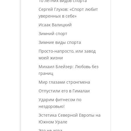
10 летних видов спорта
Сергей Глухов: «Спорт любит
уверенных в себе»
Исаак Валицкий
Зимний спорт
Зимние виды спорта
Просто-напросто, или завод
моей жизни
Михаил Блейзер: Любовь без
границ
Мир глазами стронгмена
Отпустили его в Гималаи
Ударим фитнесом по
нездоровью!
Эстетика Северной Европы на
Южном Урале
Это не игра