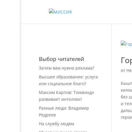
Го
Выбор читателей
Зачем вам нужна реклама?
от
Не
Высшее образование: услуга
Кышт
или социальное благо?
кило
Максим Карпов: Тхэквондо
без 
развивает интеллект
и тел
Разные люди: Владимир
даль
Редреев
герои
На службу людям