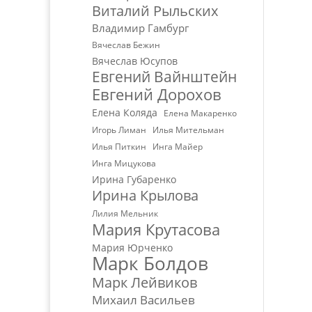
Виталий Рыльских
Владимир Гамбург
Вячеслав Бежин
Вячеслав Юсупов
Евгений Вайнштейн
Евгений Дорохов
Елена Коляда
Елена Макаренко
Игорь Лиман
Илья Мительман
Илья Питкин
Инга Майер
Инга Мицукова
Ирина Губаренко
Ирина Крылова
Лилия Мельник
Мария Крутасова
Мария Юрченко
Марк Болдов
Марк Лейвиков
Михаил Васильев