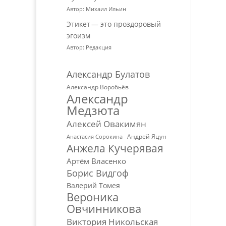
Автор: Михаил Ильин
Этикет — это проздоровый
эгоизм
Автор: Редакция
Александр Булатов
Александр Воробьёв
Александр
Медзюта
Алексей Овакимян
Андрей Яцун
Анастасия Сорокина
Анжела Кучерявая
Артём Власенко
Борис Видгоф
Валерий Томея
Вероника
Овчинникова
Виктория Никольская