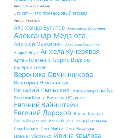
Автор: Михаил Ильин
Этикет — это проздоровый эгоизм
Автор: Редакция
Александр Булатов
Александр Воробьёв
Александр Медзюта
Алексей Овакимян
Анастасия Сорокина
Анжела Кучерявая
Андрей Яцун
Борис Видгоф
Артём Власенко
Валерий Томея
Вероника Овчинникова
Виктория Никольская
Виталий Рыльских
Владимир Гамбург
Вячеслав Юсупов
Вячеслав Бежин
Евгений Вайнштейн
Евгений Дорохов
Елена Коляда
Елена Макаренко
Игорь Лиман
Илья Мительман
Илья Питкин
Инга Майер
Инга Мицукова
Ирина Крылова
Ирина Губаренко