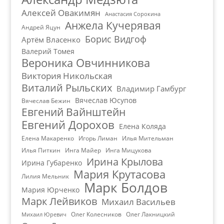
Алексей Овакимян
Анастасия Сорокина
Анжела Кучерявая
Андрей Яцун
Борис Видгоф
Артём Власенко
Валерий Томея
Вероника Овчинникова
Виктория Никольская
Виталий Рыльских
Владимир Гамбург
Вячеслав Юсупов
Вячеслав Бежин
Евгений Вайнштейн
Евгений Дорохов
Елена Коляда
Елена Макаренко
Игорь Лиман
Илья Мительман
Илья Питкин
Инга Майер
Инга Мицукова
Ирина Крылова
Ирина Губаренко
Мария Крутасова
Лилия Мельник
Марк Болдов
Мария Юрченко
Марк Лейвиков
Михаил Васильев
Олег Колесников
Олег Лакницкий
Михаил Юревич