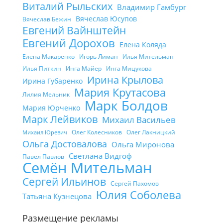
Виталий Рыльских
Владимир Гамбург
Вячеслав Юсупов
Вячеслав Бежин
Евгений Вайнштейн
Евгений Дорохов
Елена Коляда
Елена Макаренко
Игорь Лиман
Илья Мительман
Илья Питкин
Инга Майер
Инга Мицукова
Ирина Крылова
Ирина Губаренко
Мария Крутасова
Лилия Мельник
Марк Болдов
Мария Юрченко
Марк Лейвиков
Михаил Васильев
Олег Колесников
Олег Лакницкий
Михаил Юревич
Ольга Достовалова
Ольга Миронова
Светлана Видгоф
Павел Павлов
Семён Мительман
Сергей Ильинов
Сергей Пахомов
Юлия Соболева
Татьяна Кузнецова
Размещение рекламы