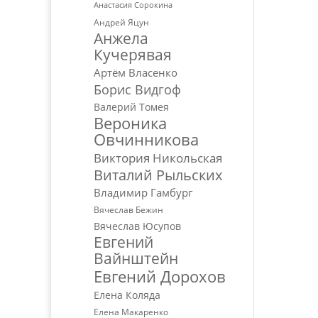
Анастасия Сорокина
Андрей Яцун
Анжела
Кучерявая
Артём Власенко
Борис Видгоф
Валерий Томея
Вероника
Овчинникова
Виктория Никольская
Виталий Рыльских
Владимир Гамбург
Вячеслав Бежин
Вячеслав Юсупов
Евгений
Вайнштейн
Евгений Дорохов
Елена Коляда
Елена Макаренко