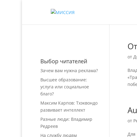
От
от
Д
Выбор читателей
Влад
Зачем вам нужна реклама?
«Тра
Высшее образование:
побе
услуга или социальное
благо?
Максим Карпов: Тхэквондо
Au
развивает интеллект
Разные люди: Владимир
от
Р
Редреев
Для 
На службу людям