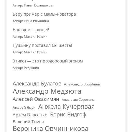
Автор: Павел Большаков
Беру пример с мамы-новатора
Автор: Нина Рябинина
Наш дом — лицей
Автор: Михаил Ильин
Пушкину поставил бы шесть!
Автор: Михаил Ильин
Этикет — это проздоровый эгоизм
Автор: Редакция
Александр Булатов
Александр Воробьёв
Александр Медзюта
Алексей Овакимян
Анастасия Сорокина
Анжела Кучерявая
Андрей Яцун
Борис Видгоф
Артём Власенко
Валерий Томея
Вероника Овчинникова