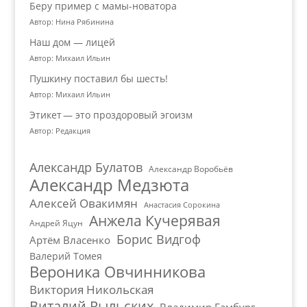
Беру пример с мамы-новатора
Автор: Нина Рябинина
Наш дом — лицей
Автор: Михаил Ильин
Пушкину поставил бы шесть!
Автор: Михаил Ильин
Этикет — это проздоровый эгоизм
Автор: Редакция
Александр Булатов
Александр Воробьёв
Александр Медзюта
Алексей Овакимян
Анастасия Сорокина
Анжела Кучерявая
Андрей Яцун
Борис Видгоф
Артём Власенко
Валерий Томея
Вероника Овчинникова
Виктория Никольская
Виталий Рыльских