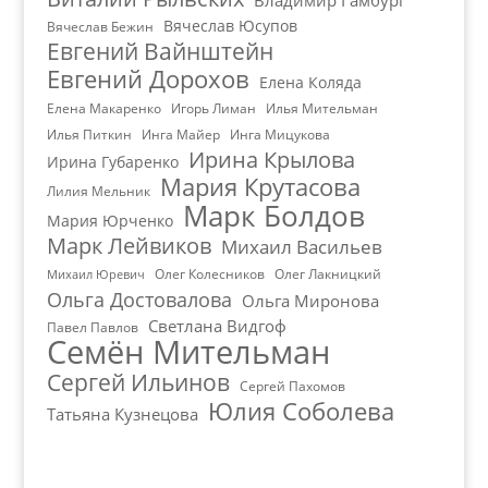
Владимир Гамбург
Вячеслав Юсупов
Вячеслав Бежин
Евгений Вайнштейн
Евгений Дорохов
Елена Коляда
Елена Макаренко
Игорь Лиман
Илья Мительман
Илья Питкин
Инга Майер
Инга Мицукова
Ирина Крылова
Ирина Губаренко
Мария Крутасова
Лилия Мельник
Марк Болдов
Мария Юрченко
Марк Лейвиков
Михаил Васильев
Олег Колесников
Олег Лакницкий
Михаил Юревич
Ольга Достовалова
Ольга Миронова
Светлана Видгоф
Павел Павлов
Семён Мительман
Сергей Ильинов
Сергей Пахомов
Юлия Соболева
Татьяна Кузнецова