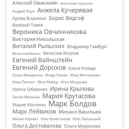
Алексей Овакимян
Анастасия Сорокина
Анжела Кучерявая
Андрей Яцун
Борис Видгоф
Артём Власенко
Валерий Томея
Вероника Овчинникова
Виктория Никольская
Виталий Рыльских
Владимир Гамбург
Вячеслав Юсупов
Вячеслав Бежин
Евгений Вайнштейн
Евгений Дорохов
Елена Коляда
Елена Макаренко
Игорь Лиман
Илья Мительман
Илья Питкин
Инга Майер
Инга Мицукова
Ирина Крылова
Ирина Губаренко
Мария Крутасова
Лилия Мельник
Марк Болдов
Мария Юрченко
Марк Лейвиков
Михаил Васильев
Олег Колесников
Олег Лакницкий
Михаил Юревич
Ольга Достовалова
Ольга Миронова