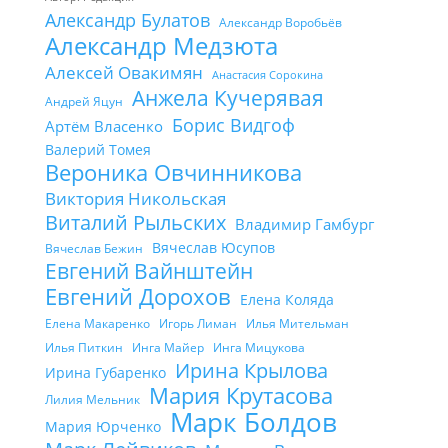
Александр Булатов
Александр Воробьёв
Александр Медзюта
Алексей Овакимян
Анастасия Сорокина
Анжела Кучерявая
Андрей Яцун
Борис Видгоф
Артём Власенко
Валерий Томея
Вероника Овчинникова
Виктория Никольская
Виталий Рыльских
Владимир Гамбург
Вячеслав Юсупов
Вячеслав Бежин
Евгений Вайнштейн
Евгений Дорохов
Елена Коляда
Елена Макаренко
Игорь Лиман
Илья Мительман
Илья Питкин
Инга Майер
Инга Мицукова
Ирина Крылова
Ирина Губаренко
Мария Крутасова
Лилия Мельник
Марк Болдов
Мария Юрченко