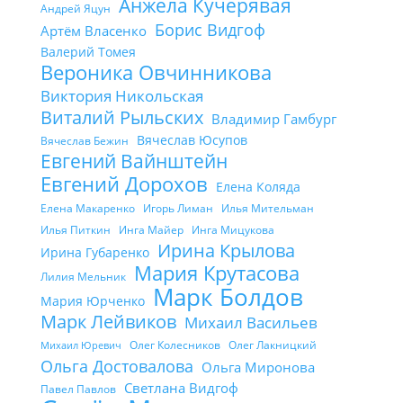
Анжела Кучерявая
Андрей Яцун
Борис Видгоф
Артём Власенко
Валерий Томея
Вероника Овчинникова
Виктория Никольская
Виталий Рыльских
Владимир Гамбург
Вячеслав Юсупов
Вячеслав Бежин
Евгений Вайнштейн
Евгений Дорохов
Елена Коляда
Елена Макаренко
Игорь Лиман
Илья Мительман
Илья Питкин
Инга Майер
Инга Мицукова
Ирина Крылова
Ирина Губаренко
Мария Крутасова
Лилия Мельник
Марк Болдов
Мария Юрченко
Марк Лейвиков
Михаил Васильев
Олег Колесников
Олег Лакницкий
Михаил Юревич
Ольга Достовалова
Ольга Миронова
Светлана Видгоф
Павел Павлов