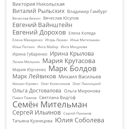
Виктория Никольская
Виталий Рыльских
Владимир Гамбург
Вячеслав Юсупов
Вячеслав Бежин
Евгений Вайнштейн
Евгений Дорохов
Елена Коляда
Елена Макаренко
Игорь Лиман
Илья Мительман
Илья Питкин
Инга Майер
Инга Мицукова
Ирина Крылова
Ирина Губаренко
Мария Крутасова
Лилия Мельник
Марк Болдов
Мария Юрченко
Марк Лейвиков
Михаил Васильев
Олег Колесников
Олег Лакницкий
Михаил Юревич
Ольга Достовалова
Ольга Миронова
Светлана Видгоф
Павел Павлов
Семён Мительман
Сергей Ильинов
Сергей Пахомов
Юлия Соболева
Татьяна Кузнецова