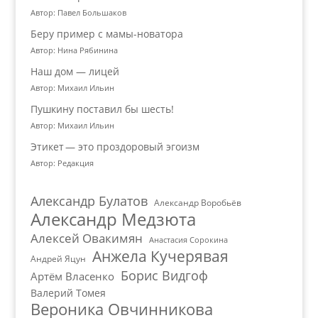
Автор: Павел Большаков
Беру пример с мамы-новатора
Автор: Нина Рябинина
Наш дом — лицей
Автор: Михаил Ильин
Пушкину поставил бы шесть!
Автор: Михаил Ильин
Этикет — это проздоровый эгоизм
Автор: Редакция
Александр Булатов
Александр Воробьёв
Александр Медзюта
Алексей Овакимян
Анастасия Сорокина
Анжела Кучерявая
Андрей Яцун
Борис Видгоф
Артём Власенко
Валерий Томея
Вероника Овчинникова