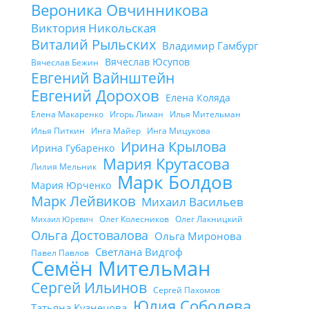
Вероника Овчинникова
Виктория Никольская
Виталий Рыльских
Владимир Гамбург
Вячеслав Юсупов
Вячеслав Бежин
Евгений Вайнштейн
Евгений Дорохов
Елена Коляда
Елена Макаренко
Игорь Лиман
Илья Мительман
Илья Питкин
Инга Майер
Инга Мицукова
Ирина Крылова
Ирина Губаренко
Мария Крутасова
Лилия Мельник
Марк Болдов
Мария Юрченко
Марк Лейвиков
Михаил Васильев
Олег Колесников
Олег Лакницкий
Михаил Юревич
Ольга Достовалова
Ольга Миронова
Светлана Видгоф
Павел Павлов
Семён Мительман
Сергей Ильинов
Сергей Пахомов
Юлия Соболева
Татьяна Кузнецова