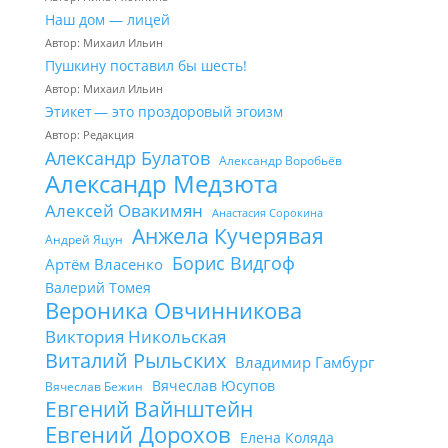
Наш дом — лицей
Автор: Михаил Ильин
Пушкину поставил бы шесть!
Автор: Михаил Ильин
Этикет — это проздоровый эгоизм
Автор: Редакция
Александр Булатов
Александр Воробьёв
Александр Медзюта
Алексей Овакимян
Анастасия Сорокина
Анжела Кучерявая
Андрей Яцун
Борис Видгоф
Артём Власенко
Валерий Томея
Вероника Овчинникова
Виктория Никольская
Виталий Рыльских
Владимир Гамбург
Вячеслав Юсупов
Вячеслав Бежин
Евгений Вайнштейн
Евгений Дорохов
Елена Коляда