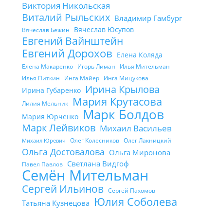
Виктория Никольская
Виталий Рыльских
Владимир Гамбург
Вячеслав Юсупов
Вячеслав Бежин
Евгений Вайнштейн
Евгений Дорохов
Елена Коляда
Елена Макаренко
Игорь Лиман
Илья Мительман
Илья Питкин
Инга Майер
Инга Мицукова
Ирина Крылова
Ирина Губаренко
Мария Крутасова
Лилия Мельник
Марк Болдов
Мария Юрченко
Марк Лейвиков
Михаил Васильев
Олег Колесников
Олег Лакницкий
Михаил Юревич
Ольга Достовалова
Ольга Миронова
Светлана Видгоф
Павел Павлов
Семён Мительман
Сергей Ильинов
Сергей Пахомов
Юлия Соболева
Татьяна Кузнецова