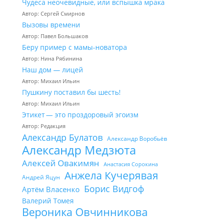
Чудеса неочевидные, или вспышка мрака
Автор: Сергей Смирнов
Вызовы времени
Автор: Павел Большаков
Беру пример с мамы-новатора
Автор: Нина Рябинина
Наш дом — лицей
Автор: Михаил Ильин
Пушкину поставил бы шесть!
Автор: Михаил Ильин
Этикет — это проздоровый эгоизм
Автор: Редакция
Александр Булатов
Александр Воробьёв
Александр Медзюта
Алексей Овакимян
Анастасия Сорокина
Анжела Кучерявая
Андрей Яцун
Борис Видгоф
Артём Власенко
Валерий Томея
Вероника Овчинникова