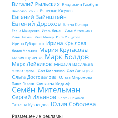
Виталий Рыльских
Владимир Гамбург
Вячеслав Юсупов
Вячеслав Бежин
Евгений Вайнштейн
Евгений Дорохов
Елена Коляда
Елена Макаренко
Игорь Лиман
Илья Мительман
Илья Питкин
Инга Майер
Инга Мицукова
Ирина Крылова
Ирина Губаренко
Мария Крутасова
Лилия Мельник
Марк Болдов
Мария Юрченко
Марк Лейвиков
Михаил Васильев
Олег Колесников
Олег Лакницкий
Михаил Юревич
Ольга Достовалова
Ольга Миронова
Светлана Видгоф
Павел Павлов
Семён Мительман
Сергей Ильинов
Сергей Пахомов
Юлия Соболева
Татьяна Кузнецова
Размещение рекламы