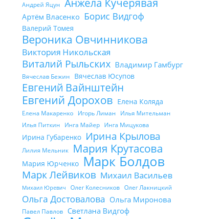
Анжела Кучерявая
Андрей Яцун
Борис Видгоф
Артём Власенко
Валерий Томея
Вероника Овчинникова
Виктория Никольская
Виталий Рыльских
Владимир Гамбург
Вячеслав Юсупов
Вячеслав Бежин
Евгений Вайнштейн
Евгений Дорохов
Елена Коляда
Елена Макаренко
Игорь Лиман
Илья Мительман
Илья Питкин
Инга Майер
Инга Мицукова
Ирина Крылова
Ирина Губаренко
Мария Крутасова
Лилия Мельник
Марк Болдов
Мария Юрченко
Марк Лейвиков
Михаил Васильев
Олег Колесников
Олег Лакницкий
Михаил Юревич
Ольга Достовалова
Ольга Миронова
Светлана Видгоф
Павел Павлов