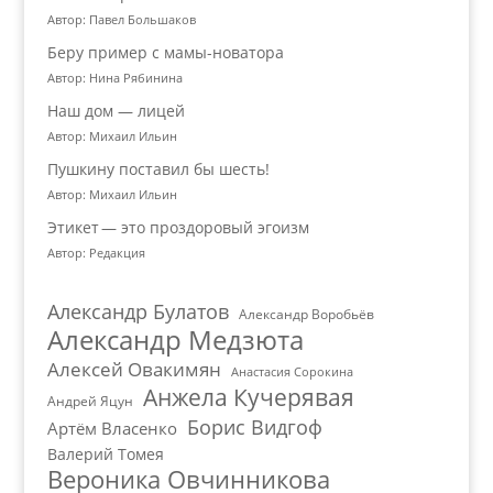
Автор: Павел Большаков
Беру пример с мамы-новатора
Автор: Нина Рябинина
Наш дом — лицей
Автор: Михаил Ильин
Пушкину поставил бы шесть!
Автор: Михаил Ильин
Этикет — это проздоровый эгоизм
Автор: Редакция
Александр Булатов
Александр Воробьёв
Александр Медзюта
Алексей Овакимян
Анастасия Сорокина
Анжела Кучерявая
Андрей Яцун
Борис Видгоф
Артём Власенко
Валерий Томея
Вероника Овчинникова