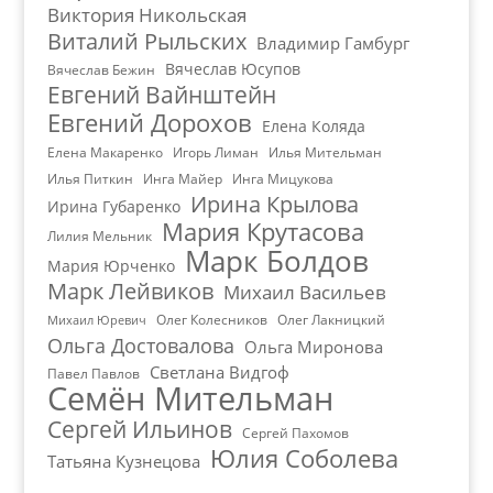
Виктория Никольская
Виталий Рыльских
Владимир Гамбург
Вячеслав Юсупов
Вячеслав Бежин
Евгений Вайнштейн
Евгений Дорохов
Елена Коляда
Елена Макаренко
Игорь Лиман
Илья Мительман
Илья Питкин
Инга Майер
Инга Мицукова
Ирина Крылова
Ирина Губаренко
Мария Крутасова
Лилия Мельник
Марк Болдов
Мария Юрченко
Марк Лейвиков
Михаил Васильев
Олег Колесников
Олег Лакницкий
Михаил Юревич
Ольга Достовалова
Ольга Миронова
Светлана Видгоф
Павел Павлов
Семён Мительман
Сергей Ильинов
Сергей Пахомов
Юлия Соболева
Татьяна Кузнецова