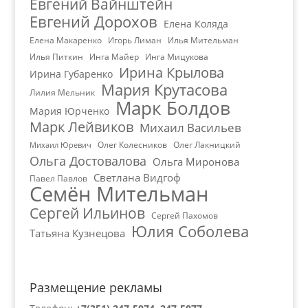
Евгений Вайнштейн
Евгений Дорохов
Елена Коляда
Елена Макаренко
Игорь Лиман
Илья Мительман
Илья Питкин
Инга Майер
Инга Мицукова
Ирина Крылова
Ирина Губаренко
Мария Крутасова
Лилия Мельник
Марк Болдов
Мария Юрченко
Марк Лейвиков
Михаил Васильев
Олег Колесников
Олег Лакницкий
Михаил Юревич
Ольга Достовалова
Ольга Миронова
Светлана Видгоф
Павел Павлов
Семён Мительман
Сергей Ильинов
Сергей Пахомов
Юлия Соболева
Татьяна Кузнецова
Размещение рекламы