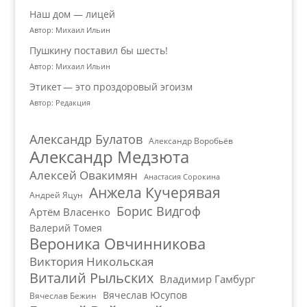
Наш дом — лицей
Автор: Михаил Ильин
Пушкину поставил бы шесть!
Автор: Михаил Ильин
Этикет — это проздоровый эгоизм
Автор: Редакция
Александр Булатов
Александр Воробьёв
Александр Медзюта
Алексей Овакимян
Анастасия Сорокина
Анжела Кучерявая
Андрей Яцун
Борис Видгоф
Артём Власенко
Валерий Томея
Вероника Овчинникова
Виктория Никольская
Виталий Рыльских
Владимир Гамбург
Вячеслав Юсупов
Вячеслав Бежин