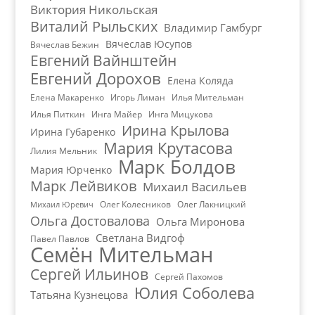
Виктория Никольская
Виталий Рыльских
Владимир Гамбург
Вячеслав Юсупов
Вячеслав Бежин
Евгений Вайнштейн
Евгений Дорохов
Елена Коляда
Елена Макаренко
Игорь Лиман
Илья Мительман
Илья Питкин
Инга Майер
Инга Мицукова
Ирина Крылова
Ирина Губаренко
Мария Крутасова
Лилия Мельник
Марк Болдов
Мария Юрченко
Марк Лейвиков
Михаил Васильев
Олег Колесников
Олег Лакницкий
Михаил Юревич
Ольга Достовалова
Ольга Миронова
Светлана Видгоф
Павел Павлов
Семён Мительман
Сергей Ильинов
Сергей Пахомов
Юлия Соболева
Татьяна Кузнецова