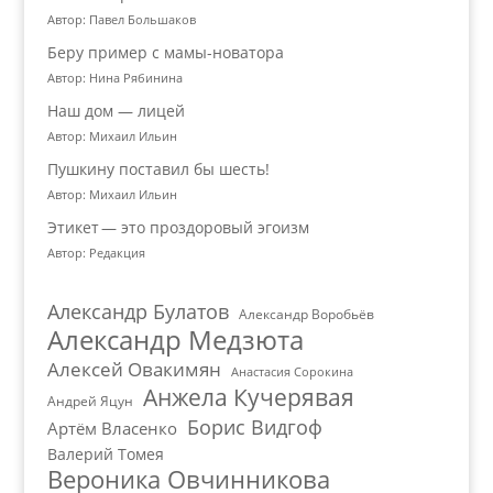
Автор: Павел Большаков
Беру пример с мамы-новатора
Автор: Нина Рябинина
Наш дом — лицей
Автор: Михаил Ильин
Пушкину поставил бы шесть!
Автор: Михаил Ильин
Этикет — это проздоровый эгоизм
Автор: Редакция
Александр Булатов
Александр Воробьёв
Александр Медзюта
Алексей Овакимян
Анастасия Сорокина
Анжела Кучерявая
Андрей Яцун
Борис Видгоф
Артём Власенко
Валерий Томея
Вероника Овчинникова