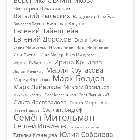
Вероника Овчинникова
Виктория Никольская
Виталий Рыльских
Владимир Гамбург
Вячеслав Юсупов
Вячеслав Бежин
Евгений Вайнштейн
Евгений Дорохов
Елена Коляда
Елена Макаренко
Игорь Лиман
Илья Мительман
Илья Питкин
Инга Майер
Инга Мицукова
Ирина Крылова
Ирина Губаренко
Мария Крутасова
Лилия Мельник
Марк Болдов
Мария Юрченко
Марк Лейвиков
Михаил Васильев
Олег Колесников
Олег Лакницкий
Михаил Юревич
Ольга Достовалова
Ольга Миронова
Светлана Видгоф
Павел Павлов
Семён Мительман
Сергей Ильинов
Сергей Пахомов
Юлия Соболева
Татьяна Кузнецова