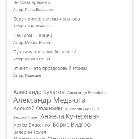
Вызовы времени
Автор: Павел Большаков
Беру пример с мамы-новатора
Автор: Нина Рябинина
Наш дом — лицей
Автор: Михаил Ильин
Пушкину поставил бы шесть!
Автор: Михаил Ильин
Этикет — это проздоровый эгоизм
Автор: Редакция
Александр Булатов
Александр Воробьёв
Александр Медзюта
Алексей Овакимян
Анастасия Сорокина
Анжела Кучерявая
Андрей Яцун
Борис Видгоф
Артём Власенко
Валерий Томея