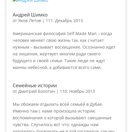
Андрей Шимко
от
Яков Летов
|
111: Декабрь 2013
Американская философия Self Made Man – когда
человек меняет свою жизнь так, как считает
нужным – вызывает восхищение. Осознанно идет
на лишения, жертвует многим ради своего
будущего и своей семьи. Такие люди не ждут
манны небесной, а добиваются всего сами.
Семейные истории
от
Дмитрий Болотин
|
110: Ноябрь 2013
Мы обожаем отдыхать всей семьей в Дубае.
Именно там с нами произошла история,
воспоминания о которой вызывают смешанные
чувства. Случилось вот что: однажды нам
захотелось поужинать не в той гостинице, где мы