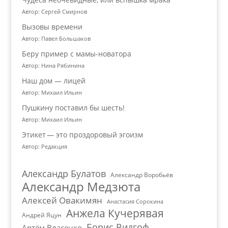
Автор: Сергей Смирнов
Вызовы времени
Автор: Павел Большаков
Беру пример с мамы-новатора
Автор: Нина Рябинина
Наш дом — лицей
Автор: Михаил Ильин
Пушкину поставил бы шесть!
Автор: Михаил Ильин
Этикет — это проздоровый эгоизм
Автор: Редакция
Александр Булатов
Александр Воробьёв
Александр Медзюта
Алексей Овакимян
Анастасия Сорокина
Анжела Кучерявая
Андрей Яцун
Борис Видгоф
Артём Власенко