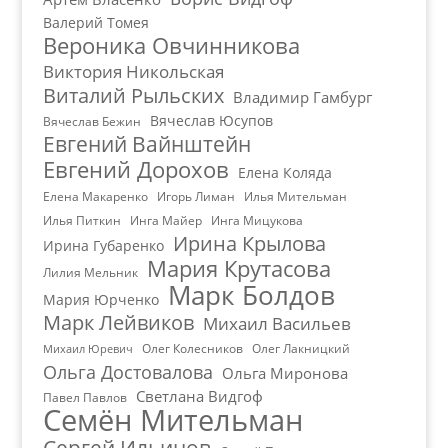
Валерий Томея
Вероника Овчинникова
Виктория Никольская
Виталий Рыльских
Владимир Гамбург
Вячеслав Юсупов
Вячеслав Бежин
Евгений Вайнштейн
Евгений Дорохов
Елена Коляда
Елена Макаренко
Игорь Лиман
Илья Мительман
Илья Питкин
Инга Майер
Инга Мицукова
Ирина Крылова
Ирина Губаренко
Мария Крутасова
Лилия Мельник
Марк Болдов
Мария Юрченко
Марк Лейвиков
Михаил Васильев
Олег Колесников
Олег Лакницкий
Михаил Юревич
Ольга Достовалова
Ольга Миронова
Светлана Видгоф
Павел Павлов
Семён Мительман