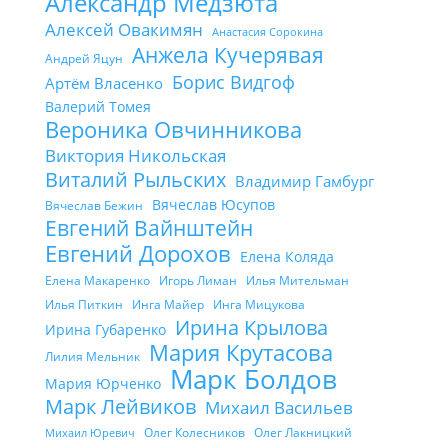
Александр Медзюта
Алексей Овакимян
Анастасия Сорокина
Анжела Кучерявая
Андрей Яцун
Борис Видгоф
Артём Власенко
Валерий Томея
Вероника Овчинникова
Виктория Никольская
Виталий Рыльских
Владимир Гамбург
Вячеслав Юсупов
Вячеслав Бежин
Евгений Вайнштейн
Евгений Дорохов
Елена Коляда
Елена Макаренко
Игорь Лиман
Илья Мительман
Илья Питкин
Инга Майер
Инга Мицукова
Ирина Крылова
Ирина Губаренко
Мария Крутасова
Лилия Мельник
Марк Болдов
Мария Юрченко
Марк Лейвиков
Михаил Васильев
Олег Колесников
Олег Лакницкий
Михаил Юревич