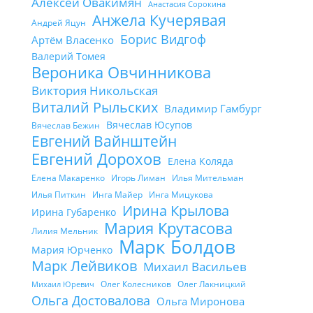
Алексей Овакимян
Анастасия Сорокина
Анжела Кучерявая
Андрей Яцун
Борис Видгоф
Артём Власенко
Валерий Томея
Вероника Овчинникова
Виктория Никольская
Виталий Рыльских
Владимир Гамбург
Вячеслав Юсупов
Вячеслав Бежин
Евгений Вайнштейн
Евгений Дорохов
Елена Коляда
Елена Макаренко
Игорь Лиман
Илья Мительман
Илья Питкин
Инга Майер
Инга Мицукова
Ирина Крылова
Ирина Губаренко
Мария Крутасова
Лилия Мельник
Марк Болдов
Мария Юрченко
Марк Лейвиков
Михаил Васильев
Олег Колесников
Олег Лакницкий
Михаил Юревич
Ольга Достовалова
Ольга Миронова