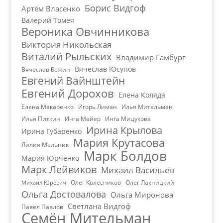
Борис Видгоф
Артём Власенко
Валерий Томея
Вероника Овчинникова
Виктория Никольская
Виталий Рыльских
Владимир Гамбург
Вячеслав Юсупов
Вячеслав Бежин
Евгений Вайнштейн
Евгений Дорохов
Елена Коляда
Елена Макаренко
Игорь Лиман
Илья Мительман
Илья Питкин
Инга Майер
Инга Мицукова
Ирина Крылова
Ирина Губаренко
Мария Крутасова
Лилия Мельник
Марк Болдов
Мария Юрченко
Марк Лейвиков
Михаил Васильев
Олег Колесников
Олег Лакницкий
Михаил Юревич
Ольга Достовалова
Ольга Миронова
Светлана Видгоф
Павел Павлов
Семён Мительман