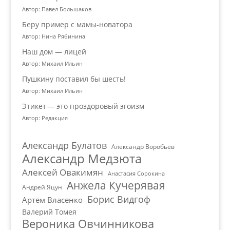
Автор: Павел Большаков
Беру пример с мамы-новатора
Автор: Нина Рябинина
Наш дом — лицей
Автор: Михаил Ильин
Пушкину поставил бы шесть!
Автор: Михаил Ильин
Этикет — это проздоровый эгоизм
Автор: Редакция
Александр Булатов
Александр Воробьёв
Александр Медзюта
Алексей Овакимян
Анастасия Сорокина
Анжела Кучерявая
Андрей Яцун
Борис Видгоф
Артём Власенко
Валерий Томея
Вероника Овчинникова