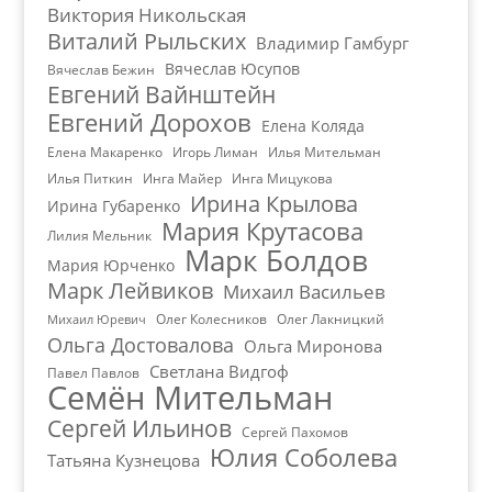
Виктория Никольская
Виталий Рыльских
Владимир Гамбург
Вячеслав Юсупов
Вячеслав Бежин
Евгений Вайнштейн
Евгений Дорохов
Елена Коляда
Елена Макаренко
Игорь Лиман
Илья Мительман
Илья Питкин
Инга Майер
Инга Мицукова
Ирина Крылова
Ирина Губаренко
Мария Крутасова
Лилия Мельник
Марк Болдов
Мария Юрченко
Марк Лейвиков
Михаил Васильев
Олег Колесников
Олег Лакницкий
Михаил Юревич
Ольга Достовалова
Ольга Миронова
Светлана Видгоф
Павел Павлов
Семён Мительман
Сергей Ильинов
Сергей Пахомов
Юлия Соболева
Татьяна Кузнецова