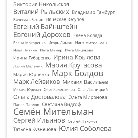
Виктория Никольская
Виталий Рыльских
Владимир Гамбург
Вячеслав Юсупов
Вячеслав Бежин
Евгений Вайнштейн
Евгений Дорохов
Елена Коляда
Елена Макаренко
Игорь Лиман
Илья Мительман
Илья Питкин
Инга Майер
Инга Мицукова
Ирина Крылова
Ирина Губаренко
Мария Крутасова
Лилия Мельник
Марк Болдов
Мария Юрченко
Марк Лейвиков
Михаил Васильев
Олег Колесников
Олег Лакницкий
Михаил Юревич
Ольга Достовалова
Ольга Миронова
Светлана Видгоф
Павел Павлов
Семён Мительман
Сергей Ильинов
Сергей Пахомов
Юлия Соболева
Татьяна Кузнецова