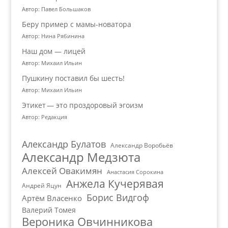
Автор: Павел Большаков
Беру пример с мамы-новатора
Автор: Нина Рябинина
Наш дом — лицей
Автор: Михаил Ильин
Пушкину поставил бы шесть!
Автор: Михаил Ильин
Этикет — это проздоровый эгоизм
Автор: Редакция
Александр Булатов
Александр Воробьёв
Александр Медзюта
Алексей Овакимян
Анастасия Сорокина
Анжела Кучерявая
Андрей Яцун
Борис Видгоф
Артём Власенко
Валерий Томея
Вероника Овчинникова