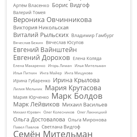
Борис Видгоф
Артём Власенко
Валерий Томея
Вероника Овчинникова
Виктория Никольская
Виталий Рыльских
Владимир Гамбург
Вячеслав Юсупов
Вячеслав Бежин
Евгений Вайнштейн
Евгений Дорохов
Елена Коляда
Елена Макаренко
Игорь Лиман
Илья Мительман
Илья Питкин
Инга Майер
Инга Мицукова
Ирина Крылова
Ирина Губаренко
Мария Крутасова
Лилия Мельник
Марк Болдов
Мария Юрченко
Марк Лейвиков
Михаил Васильев
Олег Колесников
Олег Лакницкий
Михаил Юревич
Ольга Достовалова
Ольга Миронова
Светлана Видгоф
Павел Павлов
Семён Мительман