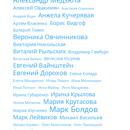
Алексей Овакимян
Анастасия Сорокина
Анжела Кучерявая
Андрей Яцун
Борис Видгоф
Артём Власенко
Валерий Томея
Вероника Овчинникова
Виктория Никольская
Виталий Рыльских
Владимир Гамбург
Вячеслав Юсупов
Вячеслав Бежин
Евгений Вайнштейн
Евгений Дорохов
Елена Коляда
Елена Макаренко
Игорь Лиман
Илья Мительман
Илья Питкин
Инга Майер
Инга Мицукова
Ирина Крылова
Ирина Губаренко
Мария Крутасова
Лилия Мельник
Марк Болдов
Мария Юрченко
Марк Лейвиков
Михаил Васильев
Олег Колесников
Олег Лакницкий
Михаил Юревич