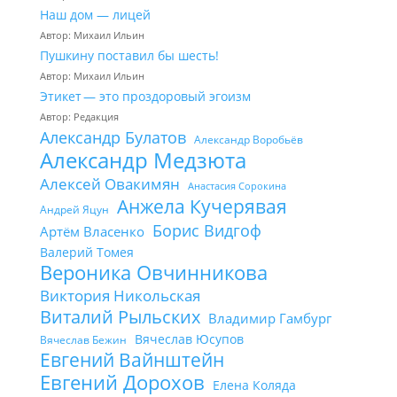
Наш дом — лицей
Автор: Михаил Ильин
Пушкину поставил бы шесть!
Автор: Михаил Ильин
Этикет — это проздоровый эгоизм
Автор: Редакция
Александр Булатов
Александр Воробьёв
Александр Медзюта
Алексей Овакимян
Анастасия Сорокина
Анжела Кучерявая
Андрей Яцун
Борис Видгоф
Артём Власенко
Валерий Томея
Вероника Овчинникова
Виктория Никольская
Виталий Рыльских
Владимир Гамбург
Вячеслав Юсупов
Вячеслав Бежин
Евгений Вайнштейн
Евгений Дорохов
Елена Коляда