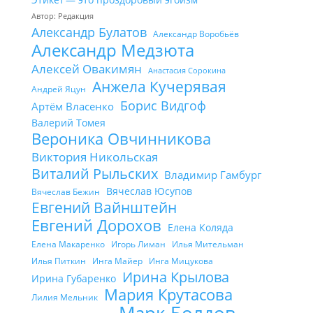
Автор: Редакция
Александр Булатов
Александр Воробьёв
Александр Медзюта
Алексей Овакимян
Анастасия Сорокина
Анжела Кучерявая
Андрей Яцун
Борис Видгоф
Артём Власенко
Валерий Томея
Вероника Овчинникова
Виктория Никольская
Виталий Рыльских
Владимир Гамбург
Вячеслав Юсупов
Вячеслав Бежин
Евгений Вайнштейн
Евгений Дорохов
Елена Коляда
Елена Макаренко
Игорь Лиман
Илья Мительман
Илья Питкин
Инга Майер
Инга Мицукова
Ирина Крылова
Ирина Губаренко
Мария Крутасова
Лилия Мельник